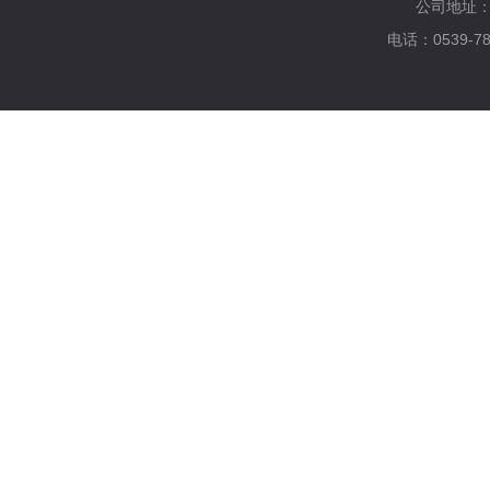
公司地址：临
电话：0539-7