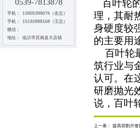
0539-7813878
百叶轮的
理，其耐
手机：
13905399076（史总）
手机：
15192888168（王总）
身硬度较
微信：
地址：
临沂市莒南县大店镇
的主要用
百叶轮最
筑行业与
认可。在
研磨抛光
说，百叶
上一条：
提高切割片使